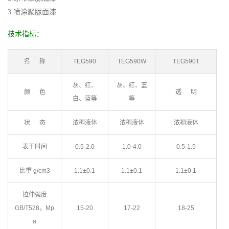
3.喷涂聚脲面漆
技术指标：
名 称
TEG590
TEG590W
TEG590T
灰、红、
灰、红、蓝
颜 色
透 明
白、蓝等
等
状 态
浓稠液体
浓稠液体
浓稠液体
表干时间
0.5-2.0
1.0-4.0
0.5-1.5
比重 g/cm3
1.1±0.1
1.1±0.1
1.1±0.1
拉伸强度
GB/T528，Mp
15-20
17-22
18-25
a