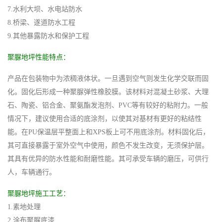
7.水利大坝、水电站防水
8.桥梁、遂道防水工程
9.其他暴露防水和保护工程
聚脲地坪性能特点：
产品在包装物中为浓稠液体状。一旦遇到空气则发生化学交联而固
化。固化后形成一种聚脲弹性橡胶膜。该材料对混凝土砂浆、大理
石、陶瓷、铝合金、聚氨酯发泡剂、PVC等有较好的粘附力。一般
情况下，建议使用合适的底涂剂，以使其对基材有更好的粘结性
能。在PU保温层平整面上和XPS板上可不用底涂剂。材料固化后，
其可直接暴露于室外空气中使用，颜色不发生改变，无须保护层。
其具有优异的防水性能和耐磨性能。其可承受车辆的磨压，可供行
人，车辆通行。
聚脲地坪施工工艺：
1.素地处理
2.涂布聚脲底漆