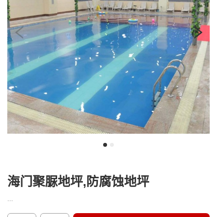
我
咨
们
询
海门聚脲地坪,防腐蚀地坪
...