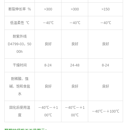
断裂伸长率 ％
>300
>300
>150
低温柔性 ℃
－40℃
－40℃
－40℃
耐紫外线
D4799-03，50
良好
良好
良好
00h
干燥时间
8-24
24-48
8-24
耐稀酸、强
碱、饱和食盐
良好
良好
良好
水
固化后使用温
－40℃－＋1
－40℃－＋1
－40℃－＋100℃
度
00℃
00℃