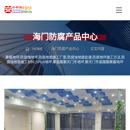
首
页
产
品
海门防腐产品中心
中
技
心
术
HOME
海门防腐产品中心
正文内容
支
聚脲地坪,防腐蚀地坪,防腐地面施工厂家,防腐蚀地面处理,防腐地坪施工方法,防
服
腐蚀地面施工材料,SPUA地坪,聚氨酯聚天门冬地坪,聚天门冬氨酸酯聚脲地坪
持
务
案
新
例
闻
资
服
讯
务
区
域
联
电
系
话