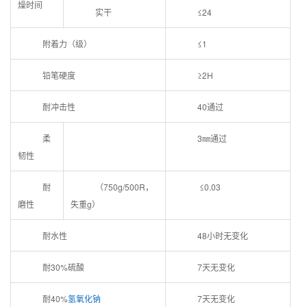
燥时间
实干
≤24
附着力（级）
≤1
铅笔硬度
≥2H
耐冲击性
40通过
柔
3㎜通过
韧性
耐
（750g/500R，
≤0.03
磨性
失重g）
耐水性
48小时无变化
耐30%硫酸
7天无变化
耐40%
氢氧化钠
7天无变化