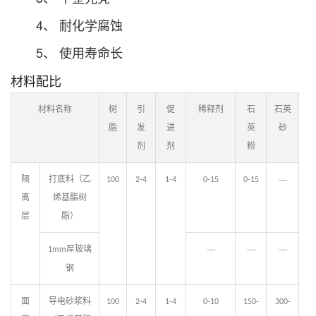
4、 耐化学腐蚀
5、 使用寿命长
材料配比
材料名称
树
引
促
稀释剂
石
石英
脂
发
进
英
砂
剂
剂
粉
隔
打底料（乙
—
100
2-4
1-4
0-15
0-15
离
烯基酯树
层
脂）
厚玻璃
—
—
—
1mm
钢
面
导电砂浆料
100
2-4
1-4
0-10
150-
300-