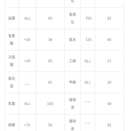
化
氢氧
盐酸
ALL
65
《50
82
化
氢氟
<20
38
氨水
《20
65
酸
次氯
<20
65
乙醇
ALL
27
酸
氯化
_ _
82
甲醇
ALL
30
氢
镀铬
_ _
乳酸
ALL
100
49
液
镀铜
_ _
硫酸
<75
50
82
液