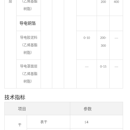
层
（乙烯基酯
200
400
树脂）
导电铜
箔
导电胶泥料
—
0-10
200-
（乙烯基酯
300
树脂）
导电罩面层
—
—
0-15
（乙烯基酯
树脂）
技术指标
项目
参数
表干
≤4
干