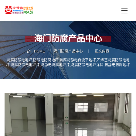
首
页
产
品
海门防腐产品中心
中
技
心
术
HOME
海门防腐产品中心
正文内容
支
防腐防静电地坪,防静电防腐地坪,防腐防静电自流平地坪,乙烯基防腐防静电地
服
坪,防腐防静电地坪漆,防静电防腐地坪漆,防腐防静电地坪涂料,防静电防腐地坪
持
务
涂料,防腐防静电地坪施工,防静电防腐地坪施工
案
新
例
闻
资
服
讯
务
区
域
联
电
系
话