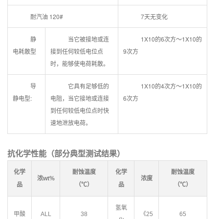
耐汽油 120#
7天无变化
静
当它被接地或连
1X10的6次方～1X10的
电耗散型
接到任何较低电位点
9次方
时，能够使电荷耗散。
导
它具有足够低的
1X10的4次方～1X10的
静电型:
电阻，当它接地或连接
6次方
到任何较低电位点时快
速地泄放电荷。
抗化学性能（
部分
典型测试结果）
化学
耐蚀温度
化学
耐蚀温度
浓wt%
浓度
品
（℃）
品
（℃）
氢氧
甲酸
ALL
38
《25
65